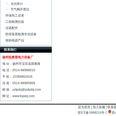
光功率计
节气阀开度仪
环保热工仪表
工程检测仪器
仪器配件
防雷装置检测专业设备
电热电器产品
联系我们
扬州拓奥普电力设备厂
地 址：扬州市宝应县国泰路
电 话：0514-88988010
手 机：15366862628
传 真：0514-88985869
邮 箱：
yztpdq@yztpdq.com
网 址：
www.topdq.com
设为首页
|
加入收藏
|
联系
苏ICP备10068214号-1
苏